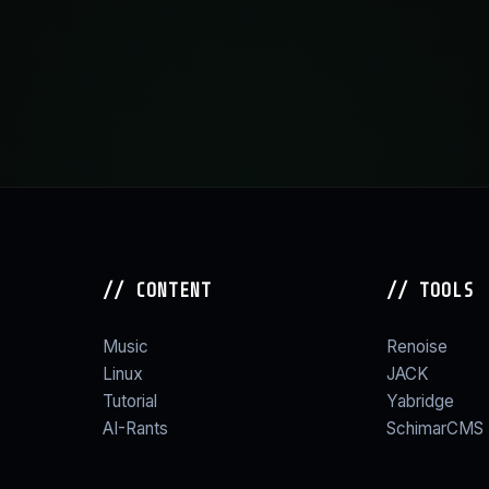
// CONTENT
// TOOLS
Music
Renoise
Linux
JACK
Tutorial
Yabridge
AI-Rants
SchimarCMS