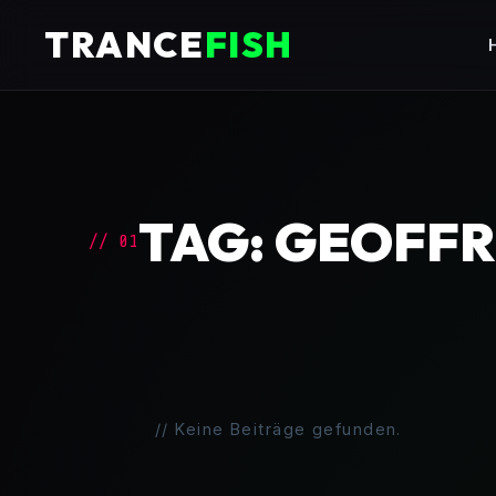
TRANCE
FISH
TAG: GEOFF
// 01
// Keine Beiträge gefunden.