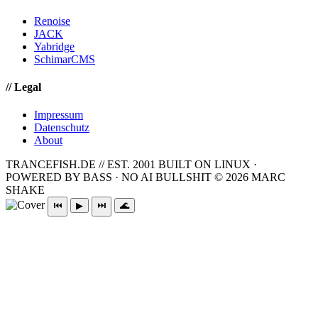
Renoise
JACK
Yabridge
SchimarCMS
// Legal
Impressum
Datenschutz
About
TRANCEFISH.DE // EST. 2001
BUILT ON LINUX ·
POWERED BY BASS · NO AI BULLSHIT
© 2026 MARC
SHAKE
⏮
▶
⏭
🌊