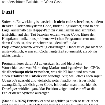
wunderschönen Bullshit, im Worst Case.
Fazit
Software-Entwicklung ist tatsächlich
nicht code schreiben
, sondern
denken
. Coder analysieren Code, finden Logiklöcher, sind in der
Lage, außerhalb des Happy-Path zu visualisieren und schreiben
tatsächlich auf den Tag bezogen extrem
wenig Code
. Eines der
Hauptkommunikationsprobleme zwischen Programmierern und
deren Chefs ist, dass es schwer ist, „denken“ in das
Projektmanagement-Werkzeug einzutragen. Dabei ist es gar nicht so
ungewöhnlich, wenn ein Coder lange Zeit so aussieht, als ob gar
nichts passiert.
Programmierer durch AI zu ersetzen ist und bleibt eine
Wunschfantasie von Marketing-Markus und irgendwelchen CEOs,
die
überhaupt nicht verstehen
, was die KI kann und wo man
einen
erfahrenen Entwickler
benötigt. Nur, weil etwas nach
super
Quellcode
aussieht und vielleicht sogar
funktioniert
, ist es nicht
zwangsläufig wirklich guter Code. Ich denke, man muss hier als
Developer
wirklich ganz klar Position zeigen und
vor allem
die
Fehler dieser Systeme aufzeigen.
[Stand 01-2026] Entwickler sind angeblich ja auch so teuer. Aber