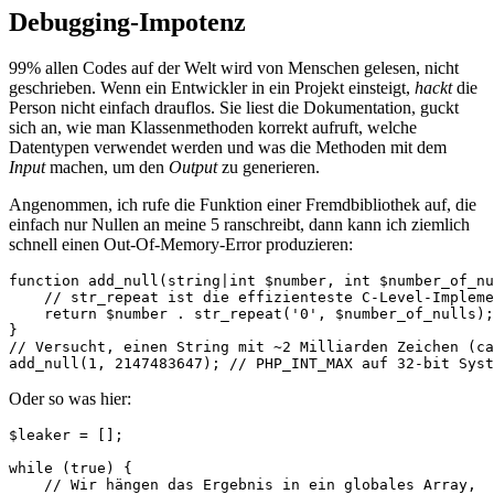
Debugging-Impotenz
99% allen Codes auf der Welt wird von Menschen gelesen, nicht
geschrieben. Wenn ein Entwickler in ein Projekt einsteigt,
hackt
die
Person nicht einfach drauflos. Sie liest die Dokumentation, guckt
sich an, wie man Klassenmethoden korrekt aufruft, welche
Datentypen verwendet werden und was die Methoden mit dem
Input
machen, um den
Output
zu generieren.
Angenommen, ich rufe die Funktion einer Fremdbibliothek auf, die
einfach nur Nullen an meine 5 ranschreibt, dann kann ich ziemlich
schnell einen Out-Of-Memory-Error produzieren:
function add_null(string|int $number, int $number_of_nu
    // str_repeat ist die effizienteste C-Level-Impleme
    return $number . str_repeat('0', $number_of_nulls);

}

// Versucht, einen String mit ~2 Milliarden Zeichen (ca
add_null(1, 2147483647); // PHP_INT_MAX auf 32-bit Syst
Oder so was hier:
$leaker = [];

while (true) {

    // Wir hängen das Ergebnis in ein globales Array, 
