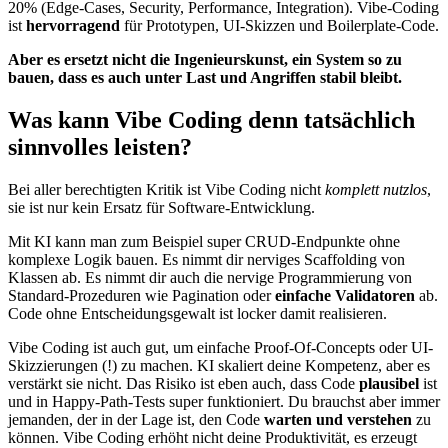
20% (Edge-Cases, Security, Performance, Integration). Vibe-Coding
ist
hervorragend
für Prototypen, UI-Skizzen und Boilerplate-Code.
Aber es ersetzt nicht die Ingenieurskunst, ein System so zu
bauen, dass es auch unter Last und Angriffen stabil bleibt.
Was kann Vibe Coding denn tatsächlich
sinnvolles leisten?
Bei aller berechtigten Kritik ist Vibe Coding nicht
komplett nutzlos
,
sie ist nur kein Ersatz für Software-Entwicklung.
Mit KI kann man zum Beispiel super CRUD-Endpunkte ohne
komplexe Logik bauen. Es nimmt dir nerviges Scaffolding von
Klassen ab. Es nimmt dir auch die nervige Programmierung von
Standard-Prozeduren wie Pagination oder
einfache Validatoren
ab.
Code ohne Entscheidungsgewalt ist locker damit realisieren.
Vibe Coding ist auch gut, um einfache Proof-Of-Concepts oder UI-
Skizzierungen (!) zu machen. KI skaliert deine Kompetenz, aber es
verstärkt sie nicht. Das Risiko ist eben auch, dass Code
plausibel
ist
und in Happy-Path-Tests super funktioniert. Du brauchst aber immer
jemanden, der in der Lage ist, den Code
warten und verstehen
zu
können. Vibe Coding erhöht nicht deine Produktivität, es erzeugt