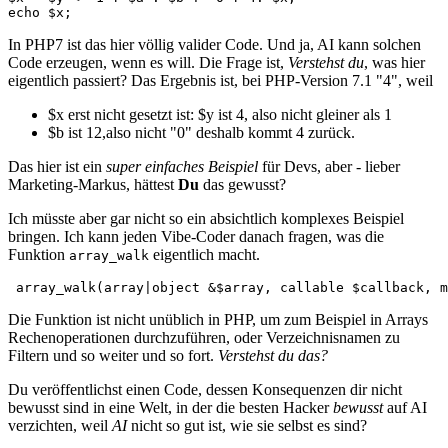
echo $x;
In PHP7 ist das hier völlig valider Code. Und ja, AI kann solchen
Code erzeugen, wenn es will. Die Frage ist,
Verstehst du
, was hier
eigentlich passiert? Das Ergebnis ist, bei PHP-Version 7.1 "4", weil
$x erst nicht gesetzt ist: $y ist 4, also nicht gleiner als 1
$b ist 12,also nicht "0" deshalb kommt 4 zurück.
Das hier ist ein
super einfaches Beispiel
für Devs, aber - lieber
Marketing-Markus, hättest
Du
das gewusst?
Ich müsste aber gar nicht so ein absichtlich komplexes Beispiel
bringen. Ich kann jeden Vibe-Coder danach fragen, was die
Funktion
eigentlich macht.
array_walk
 array_walk(array|object &$array, callable $callback, m
Die Funktion ist nicht unüblich in PHP, um zum Beispiel in Arrays
Rechenoperationen durchzuführen, oder Verzeichnisnamen zu
Filtern und so weiter und so fort.
Verstehst du das?
Du veröffentlichst einen Code, dessen Konsequenzen dir nicht
bewusst sind in eine Welt, in der die besten Hacker
bewusst
auf AI
verzichten, weil
AI
nicht so gut ist, wie sie selbst es sind?