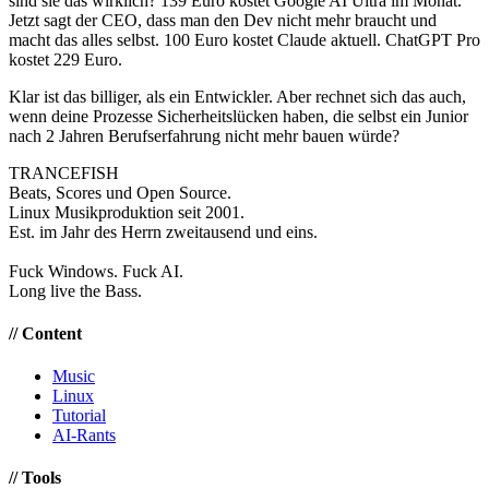
sind sie das wirklich? 139 Euro kostet Google AI Ultra im Monat.
Jetzt sagt der CEO, dass man den Dev nicht mehr braucht und
macht das alles selbst. 100 Euro kostet Claude aktuell. ChatGPT Pro
kostet 229 Euro.
Klar ist das billiger, als ein Entwickler. Aber rechnet sich das auch,
wenn deine Prozesse Sicherheitslücken haben, die selbst ein Junior
nach 2 Jahren Berufserfahrung nicht mehr bauen würde?
TRANCE
FISH
Beats, Scores und Open Source.
Linux Musikproduktion seit 2001.
Est. im Jahr des Herrn zweitausend und eins.
Fuck Windows. Fuck AI.
Long live the Bass.
// Content
Music
Linux
Tutorial
AI-Rants
// Tools