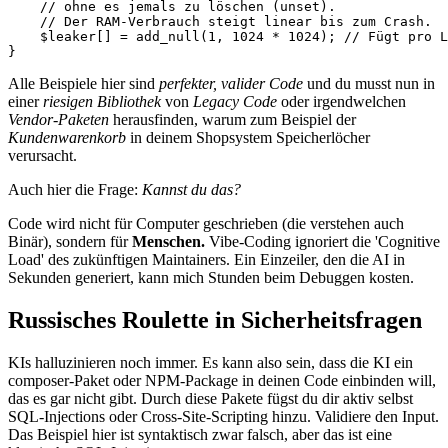
    // ohne es jemals zu löschen (unset).

    // Der RAM-Verbrauch steigt linear bis zum Crash.

    $leaker[] = add_null(1, 1024 * 1024); // Fügt pro L
}
Alle Beispiele hier sind
perfekter, valider Code
und du musst nun in
einer
riesigen Bibliothek
von
Legacy Code
oder irgendwelchen
Vendor-Paketen
herausfinden, warum zum Beispiel der
Kundenwarenkorb
in deinem Shopsystem Speicherlöcher
verursacht.
Auch hier die Frage:
Kannst du das?
Code wird nicht für Computer geschrieben (die verstehen auch
Binär), sondern für
Menschen.
Vibe-Coding ignoriert die 'Cognitive
Load' des zukünftigen Maintainers. Ein Einzeiler, den die AI in
Sekunden generiert, kann mich Stunden beim Debuggen kosten.
Russisches Roulette in Sicherheitsfragen
KIs halluzinieren noch immer. Es kann also sein, dass die KI ein
composer-Paket oder NPM-Package in deinen Code einbinden will,
das es gar nicht gibt. Durch diese Pakete fügst du dir aktiv selbst
SQL-Injections oder Cross-Site-Scripting hinzu. Validiere den Input.
Das Beispiel hier ist syntaktisch zwar falsch, aber das ist eine