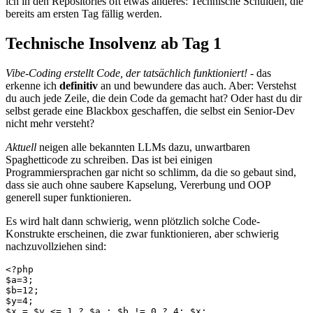
ich in den Repositories oft etwas anderes: Technische Schulden, die
bereits am ersten Tag fällig werden.
Technische Insolvenz ab Tag 1
Vibe-Coding erstellt Code, der tatsächlich funktioniert!
- das
erkenne ich
definitiv
an und bewundere das auch. Aber: Verstehst
du auch jede Zeile, die dein Code da gemacht hat? Oder hast du dir
selbst gerade eine Blackbox geschaffen, die selbst ein Senior-Dev
nicht mehr versteht?
Aktuell
neigen alle bekannten LLMs dazu, unwartbaren
Spaghetticode zu schreiben. Das ist bei einigen
Programmiersprachen gar nicht so schlimm, da die so gebaut sind,
dass sie auch ohne saubere Kapselung, Vererbung und OOP
generell super funktionieren.
Es wird halt dann schwierig, wenn plötzlich solche Code-
Konstrukte erscheinen, die zwar funktionieren, aber schwierig
nachzuvollziehen sind:
<?php

$a=3;

$b=12;

$y=4;

$x = $y <= 1 ? $a : $b != 0 ? 4: $x;
