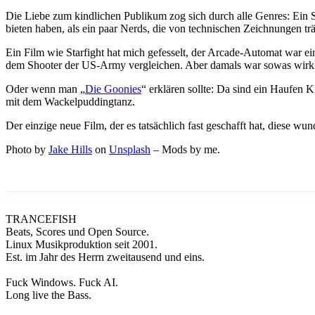
Die Liebe zum kindlichen Publikum zog sich durch alle Genres: Ein 
bieten haben, als ein paar Nerds, die von technischen Zeichnungen t
Ein Film wie Starfight hat mich gefesselt, der Arcade-Automat war e
dem Shooter der US-Army vergleichen. Aber damals war sowas wirkli
Oder wenn man „
Die Goonies
“ erklären sollte: Da sind ein Haufen 
mit dem Wackelpuddingtanz.
Der einzige neue Film, der es tatsächlich fast geschafft hat, diese w
Photo by
Jake Hills
on
Unsplash
– Mods by me.
TRANCE
FISH
Beats, Scores und Open Source.
Linux Musikproduktion seit 2001.
Est. im Jahr des Herrn zweitausend und eins.
Fuck Windows. Fuck AI.
Long live the Bass.