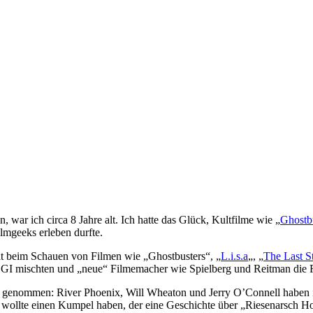
war ich circa 8 Jahre alt. Ich hatte das Glück, Kultfilme wie „
Ghostb
ilmgeeks erleben durfte.
at beim Schauen von Filmen wie „Ghostbusters“, „
L.i.s.a
„, „
The Last St
CGI mischten und „neue“ Filmemacher wie Spielberg und Reitman die Fi
rnst genommen: River Phoenix, Will Wheaton und Jerry O’Connell habe
s wollte einen Kumpel haben, der eine Geschichte über „Riesenarsch H