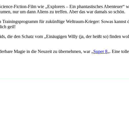
Science-Fiction-Film wie „Explorers – Ein phantastisches Abenteuer“ w
räumen, nur um dann Aliens zu treffen. Aber das war damals so schön.
in Trainingsprogramm für zukünftige Weltraum-Krieger: Sowas kannst d
ch geil!
Kids, die den Schatz vom „Einäugigen Willy (ja, der heißt so) finden w
underbare Magie in die Neuzeit zu übernehmen, war „
Super 8
„. Eine tol