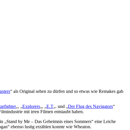
usters
“ als Original sehen zu dürfen und so etwas wie Remakes gab
arfighter
„, „
Explorers
„, „
E.T
„. und „
Der Flug des Navigators
“
lmindustrie mit irren Filmen entstaubt haben.
n in „Stand by Me – Das Geheimnis eines Sommers“ eine Leiche
ogan“ ebenso lustig erzählen konnte wie Wheaton.