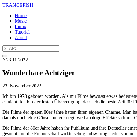
TRANCE
FISH
Home
Music
Linux
Tutorial
About
// 23.11.2022
Wunderbare Achtziger
23. November 2022
Ich bin 1978 geboren worden. Als mir Filme bewusst etwas bedeuteten, 
es nicht. Ich bin der festen Überzeugung, dass ich die beste Zeit für F
Die Filme der späten 80er Jahre hatten ihren eigenen Charme. Man h
damals noch eine Gänsehaut gekriegt, weil analoge Effekte sich mit 
Die Filme der 80er Jahre haben ihr Publikum und ihre Darsteller e
gesucht und die Freundschaft wirkte sehr glaubwürdig. Jeder von un