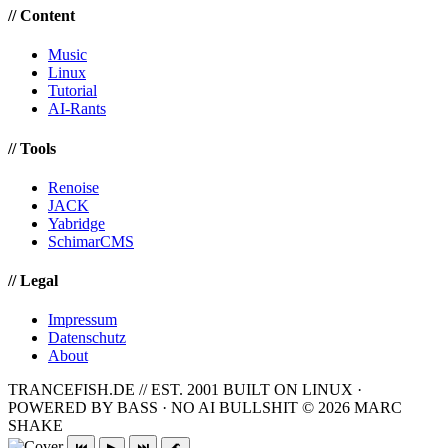
// Content
Music
Linux
Tutorial
AI-Rants
// Tools
Renoise
JACK
Yabridge
SchimarCMS
// Legal
Impressum
Datenschutz
About
TRANCEFISH.DE // EST. 2001
BUILT ON LINUX ·
POWERED BY BASS · NO AI BULLSHIT
© 2026 MARC
SHAKE
⏮
▶
⏭
🌊