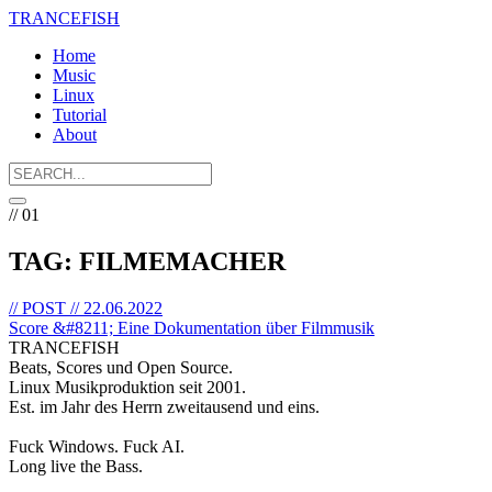
TRANCE
FISH
Home
Music
Linux
Tutorial
About
// 01
TAG: FILMEMACHER
// POST // 22.06.2022
Score &#8211; Eine Dokumentation über Filmmusik
TRANCE
FISH
Beats, Scores und Open Source.
Linux Musikproduktion seit 2001.
Est. im Jahr des Herrn zweitausend und eins.
Fuck Windows. Fuck AI.
Long live the Bass.