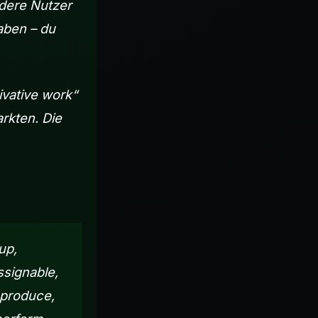
ndere Nutzer
aben – du
ivative work“
rkten. Die
up,
ssignable,
reproduce,