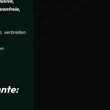
lusive,
renfreie,
, verbreiten
en
nte: