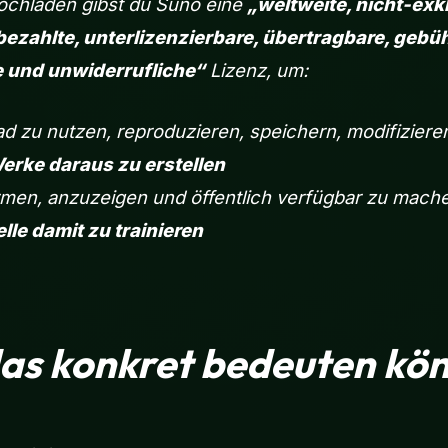
ochladen gibst du Suno eine
„weltweite, nicht-exk
bezahlte, unterlizenzierbare, übertragbare, gebüh
e und unwiderrufliche“
Lizenz, um:
d zu nutzen, reproduzieren, speichern, modifizieren
Werke daraus zu erstellen
rmen, anzuzeigen und öffentlich verfügbar zu mach
lle damit zu trainieren
as konkret bedeuten kön