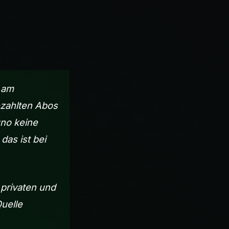
e am
ezahlten Abos
uno keine
das ist bei
 privaten und
uelle