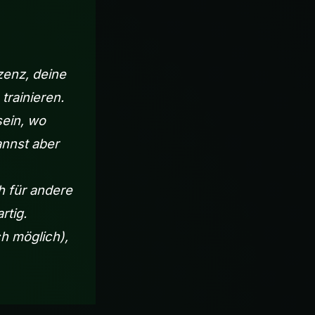
zenz, deine
trainieren.
sein, wo
annst aber
h für andere
rtig.
ch möglich),