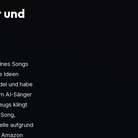
t und
eines Songs
ie Ideen
del und habe
em AI-Sänger
eugs klingt
 Song,
elle aufgrund
nd Amazon