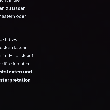
cht in die
en zu lassen
mastern oder
ckt, bzw.
gucken lassen
 im Hinblick auf
kläre ich aber
chtstexten und
Interpretation