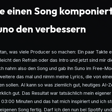
be einen Song komponier
uno den verbessern
tan, was viele Producer so machen: Ein paar Takte 
leicht den Refrain oder das Intro und jetzt sind mir d
ch nahm also den Song und gab ihn Suno im Free-Mo
weitere das mal und nimm meine Lyrics, die von ein
 sollen. AI kann so was ziemlich gut, heutiges AI-Z
irklich gut. Das Resultat war tatsächlich mein eigener
 03:00 Minuten und das hat mich inspiriert und ich st
igenen Song fertig. Darf ich den nun bei Spotify u