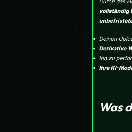
Durch das H
vollständig 
unbefristet
Deinen Uploa
Derivative 
Ihn zu perfo
Ihre KI-Mode
Was d