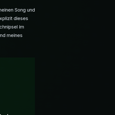
 meinen Song und
plizit dieses
chnipsel im
und meines