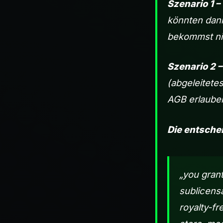
Szenario 1 –
könnten dann
bekommst ni
Szenario 2 –
(abgeleitete
AGB erlauben
Die entsche
„you grant
sublicensa
royalty-fr