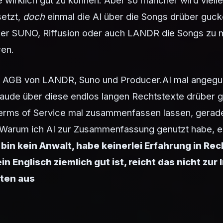
 wirklich gut zu können. Aber so mancher wird viellei
etzt,
doch
einmal die AI über die Songs drüber guck
über SUNO, Riffusion oder auch LANDR die Songs zu 
ren.
ie AGB von LANDR, Suno und Producer.AI mal angegu
aude über diese endlos langen Rechtstexte drüber 
erms of Service mal zusammenfassen lassen, gerade
Warum ich AI zur Zusammenfassung genutzt habe, er
 bin kein Anwalt, habe keinerlei Erfahrung in Re
n Englisch ziemlich gut ist, reicht das nicht zur 
ten aus