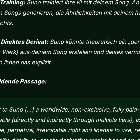
 Training:
Suno trainiert ihre KI mit deinem Song. A
 Songs generieren, die Ähnlichkeiten mit deinem h
chts.
 Direktes Derivat:
Suno könnte theoretisch ein „der
s Werk) aus deinem Song erstellen und dieses verma
 ihnen das explizit.
idende Passage:
 to Suno […] a worldwide, non-exclusive, fully paid-
ble (directly and indirectly through multiple tiers), a
ee, perpetual, irrevocable right and license to use, 