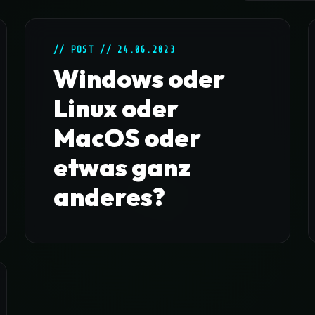
// POST // 24.06.2023
Windows oder
Linux oder
MacOS oder
etwas ganz
anderes?
Es gibt auf Personal Computern drei große
Betriebssysteme, die wir alle kennen.
Windows, Linux (Puristen sagen, dass das
nur der Kernel ist, aber darum geht’s jetzt
gar nicht) und MacOS. Diese 3 verte...