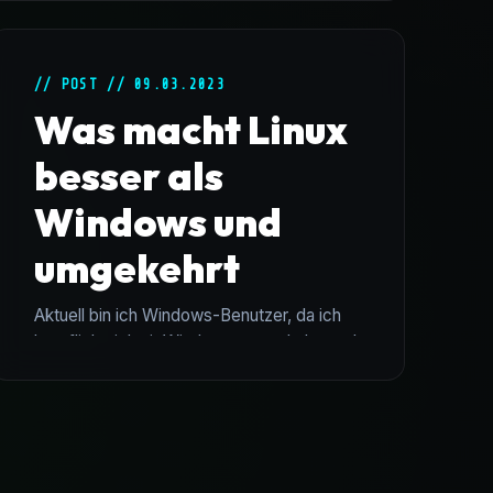
// POST // 09.03.2023
Was macht Linux
besser als
Windows und
umgekehrt
Aktuell bin ich Windows-Benutzer, da ich
beruflich viel mit Windows zu tun habe und
mich insbesondere mit Active Directory
und Serveradministrationen im Bereich
Office, Exchange und SQL-Server
auseina...