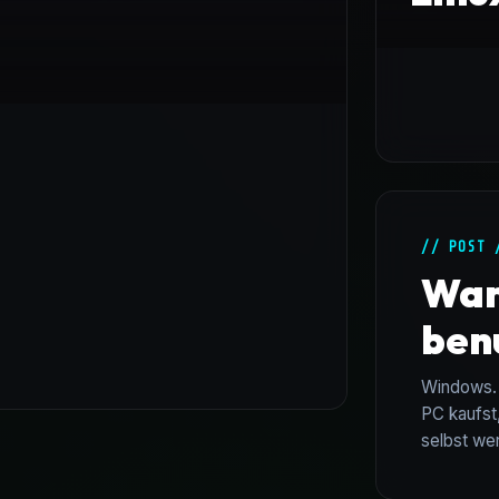
// POST 
War
benu
Windows. 
PC kaufst,
selbst wen
Einsteiger