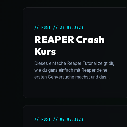
// POST // 24.08.2023
REAPER Crash
Kurs
Dieses einfache Reaper Tutorial zeigt dir,
wie du ganz einfach mit Reaper deine
ersten Gehversuche machst und das
Programm dazu bringst, tatsächlich Klänge
auszugeben. Zuerst musst du dir Reaper
von d...
// POST // 06.06.2022