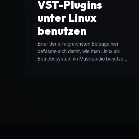
VST-Plugins
unter Linux
benutzen
Einer der erfolgreichsten Beiträge hier
befasste sich damit, wie man Linux als
Betriebssystem im Musikstudio benutzen
kann. Und – wir müssen fair sein – ohne
Plugins ist auch die geilste DAW der Welt
...