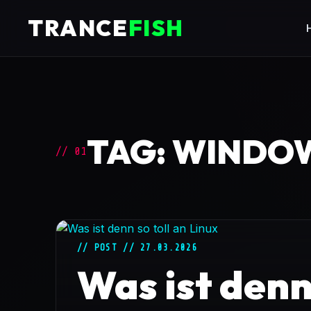
TRANCE
FISH
TAG: WINDO
// 01
// POST // 27.03.2026
Was ist denn 