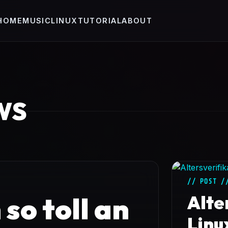
HOME
MUSIC
LINUX
TUTORIAL
ABOUT
WS
// POST /
so toll an
Alte
Linu